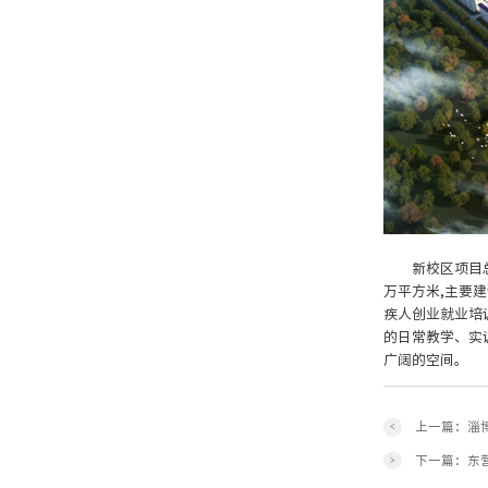
新校区项目总
万平方米,主要
疾人创业就业培
的日常教学、实
广阔的空间。
上一篇：淄
<
下一篇：东
>