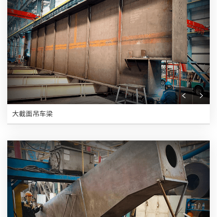
大截面吊车梁