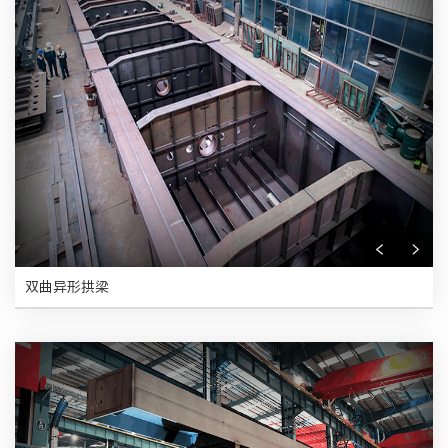
双曲异形拱梁