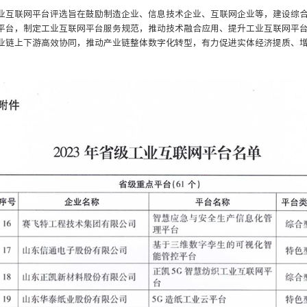
业互联网平台评选旨在鼓励制造企业、信息技术企业、互联网企业等，建设综
平台，制定工业互联网平台服务规范，推动技术融合应用、提升工业互联网平
业链上下游高效协同，推动产业链整体数字化转型，有力促进实体经济提质、