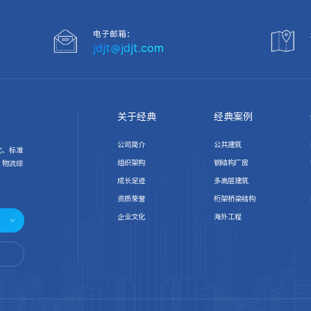
电子邮箱：
jdjt@jdjt.com
关于经典
经典案例
公司简介
公共建筑
化、标准
组织架构
钢结构厂房
、物流综
成长足迹
多高层建筑
资质荣誉
桁架桥梁结构
企业文化
海外工程