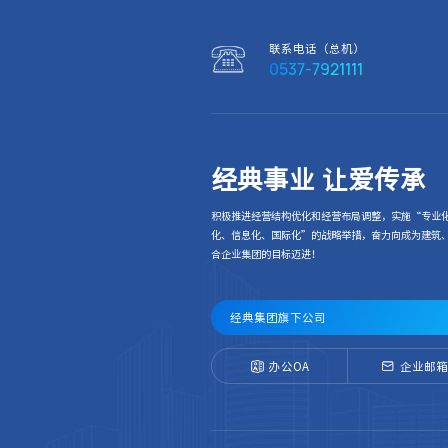
联系电话（总机）
0537-7921111
经典事业 让爱传承
积极推进经营结构优化和经营布局调整，实施“专业
化、信息化、国际化”的战略举措，奋力向成为建筑
合企业集团的目标迈进！
经典集团旗下公司
办公OA
企业邮箱