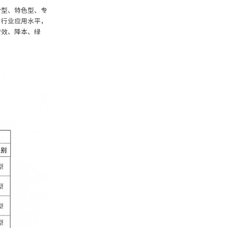
合型、特色型、专
台行业应用水平，
增效、降本、绿