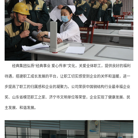
经典集团弘扬“经典事业 爱心传承”文化，关爱
全体
职工，提供良好的福利
待遇，搭建职工成长发展
的
平台，
让
职工
切实
感受到企业的关怀和温暖，进一
步提高了职工的归属感和企业的凝聚力
。公司
荣获
中国钢结构行业最
幸福企业
奖
、
山东省模范职工之家
、
济宁市文明单位
等荣誉
，企业实现了
健康发展、
民
主发展、和谐发展。