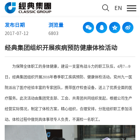
EN
发布日期
浏览量
2017-07-12
6803
经典集团组织开展疾病预防健康体检活动
为保障全体职工的身体健康，建设一支富有战斗力的职工队伍，4
月
7
—
9
日，经典集团组织开展
2016年春季
职工
疾病预防、
健康体检活动。
兖州九一医
院
派出
了
医疗经验丰富的专家团队，携带医疗检查设备，送上了优质全面的医
疗服务。此次活动由集团党支部
、
工会
、共青团
共同组织发起，根据公司生产
经营实际
情况，制定了体检方案，
精心组织，合理安排，
分批组织职工
参加活
动
。体检过程中做到具体事项专人负责，不漏检一名
职工
。