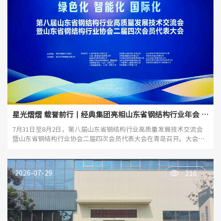
星光熠熠 载誉前行丨经典集团亮相山东省钢结构行业年会 擘
画产业新蓝图
7月31日至8月2日，第八届山东省钢结构行业高质量发展技术交流会
暨山东省钢结构行业协会二届四次会员代表大会在青岛召开。大会
以"绿色化、智能化、国际化"为主题，汇聚中国工程院院士、全国工
程勘察设计大师、住建领域领导、行业协会专家、青年杰出人才、优
秀企业代表，共话钢结构产业高质量发展新图景。
2026-07-29
216