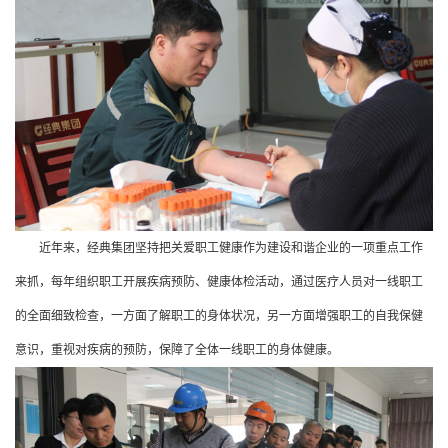
近年来，经典集团坚持把关爱职工健康作为建设和谐企业的一项重点工作
来抓，每年组织职工
开展疾病预防、
健康体检
活动
，通过医疗人员对一线职工
的全面细致检查，一方面了解
职工
的身体状况，另一方面增强
职工的
自我保健
意识，重视对疾病的预防，
保障
了
全体一线
职工的身体健康。