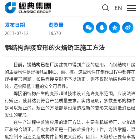
EN
发布日期
浏览量
2017-07-12
19570
钢结构焊接变形的火焰矫正施工方法
目前，钢结构已在厂
房建筑中得到广泛的应用。而钢结构厂房
的主要构件是焊接
H
型钢柱、梁、撑。这些构件在制作过程中都存在
焊接变形问题，如果焊接变形不予以矫正，则不仅影响结构整体安
装，还会降低工程的安全可靠性。
焊接钢结构产生的变形超过技术设计允许变形范围，应设法进
行矫正，使其达到符合产品质量要求。实践证明，多数变形的构件
是可以矫正的。矫正的方法都是设法造成新的变形来达到抵消已经
发生的变形。
在生产过程中普遍应用的矫正方法，主要有机械矫正、火焰矫
正和综合矫正。但火焰矫正是一门较难操作的工作，方法掌握、温
度控制不当还会造成构件新的更大变形。因此，火焰矫正要有丰富