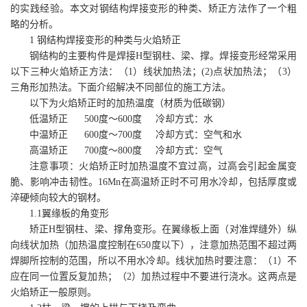
的实践经验。本文对钢结构焊接变形的种类、矫正方法作了一个粗
略的分析。
1
钢结构焊接变形的种类与火焰矫正
钢结构的主要构件是焊接
H
型钢柱、梁、撑。焊接变形经常采用
以下三种火焰矫正方法：（
1
）线状加热法；
(2)
点状加热法；（
3
）
三角形加热法。下面介绍解决不同部位的施工方法。
以下为火焰矫正时的加热温度（材质为低碳钢）
低温矫正
500
度～
600
度 冷却方式：水
中温矫正
600
度～
700
度 冷却方式：空气和水
高温矫正
700
度～
800
度 冷却方式：空气
注意事项：火焰矫正时加热温度不宜过高，过高会引起金属变
脆、影响冲击韧性。
16Mn
在高温矫正时不可用水冷却，包括厚度或
淬硬倾向较大的钢材。
1.1
翼缘板的角变形
矫正
H
型钢柱、梁、撑角变形。在翼缘板上面（对准焊缝外）纵
向线状加热（加热温度控制在
650
度以下），注意加热范围不超过两
焊脚所控制的范围，所以不用水冷却。线状加热时要注意：（
1
）不
应在同一位置反复加热；（
2
）加热过程中不要进行浇水。这两点是
火焰矫正一般原则。