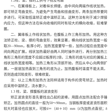
1.2
柱、梁、撑的上拱与下挠及弯曲
一、在翼缘板上，对着纵长焊缝，由中间向两端作线状加热，
即可矫正弯曲变形。为避免产生弯曲和扭曲变形，两条加热带要同
步进行。可采取低温矫正或中温矫正法。这种方法有利于减少焊接
内应力，但这种方法在纵向收缩的同时有较大的横向收缩，较难掌
握。
二、翼缘板上作线状加热，在腹板上作三角形加热。用这种方
法矫正柱、梁、撑的弯曲变形，效果显著，横向线状加热宽度一般
取
20—90mm
，板厚小时，加热宽度要窄一些，加热过程应由宽度中
间向两边扩展。线状加热最好由两人同时操作进行，再分别加热三
角形三角形的宽度不应超过板厚的
2
倍，三角形的底与对应的翼板上
线状加热宽度相等。加热三角形从顶部开始，然后从中心向两侧扩
展，一层层加热直到三角形的底为止。加热腹板时温度不能太高，
否则造成凹陷变形，很难修复。
注：以上三角形加热方法同样适用于构件的旁弯矫正。加热时
应采用中温矫正，浇水要少。
1.3
柱、梁、撑腹板的波浪变形
矫正波浪变形首先要找出凸起的波峰，用圆点加热法配合手锤
矫正。加热圆点的直径一般为
50
～
90mm
，当钢板厚度或波浪形面积
较大时直径也应放大，可按
d
＝（
4δ
＋
10
）
mm
（
d
为加热点直径；
δ