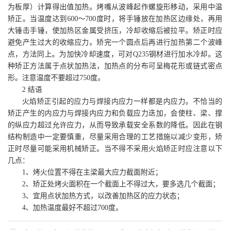
为板厚）计算得出值加热。烤嘴从波峰起作螺旋形移动，采用中温
矫正。当温度达到
600
～
700
度时，将手锤放在加热区边缘处，再用
大锤击手锤，使加热区金属受挤压，冷却收缩后被拉平。矫正时应
避免产生过大的收缩应力。矫完一个圆点后再进行加热第二个波峰
点，方法同上。为加快冷却速度，可对
Q235
钢材进行加水冷却。这
种矫正方法属于点状加热法，加热点的分布可呈梅花形或链式密点
形。注意温度不要超过
750
度。
2
结语
火焰矫正引起的应力与焊接内应力一样都是内应力。不恰当的
矫正产生的内应力与焊接内应力和负载应力迭加，会使柱、梁、撑
的纵应力超过允许应力，从而导致承载安全系数的降低。因此在钢
结构制造中一定要慎重，尽量采用合理的工艺措施以减少变形，矫
正时尽量可能采用机械矫正。当不得不采用火焰矫正时应注意以下
几点：
1
、烤火位置不得在主梁最大应力截面附近；
2
、矫正处烤火面积在一个截面上不得过大，要多选几个截面；
3
、宜用点状加热方式，以改善加热区的应力状态；
4
、加热温度最好不超过
700
度。