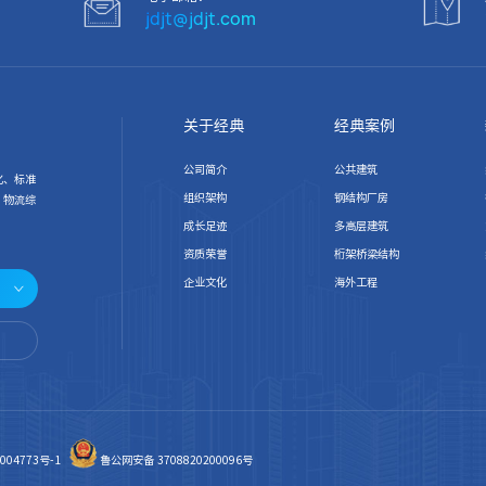
jdjt@jdjt.com
关于经典
经典案例
公司简介
公共建筑
化、标准
组织架构
钢结构厂房
、物流综
成长足迹
多高层建筑
资质荣誉
桁架桥梁结构
企业文化
海外工程
004773号-1
鲁公网安备 3708820200096号