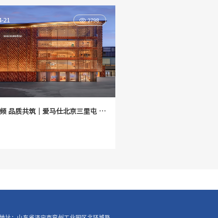
4-21
2798
频 品质共筑｜爱马仕北京三里屯 专
大启幕
地址：山东省济宁市兖州工业园区北环城路