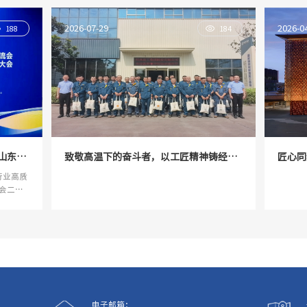
2026-07-29
2026-0
188
184
山东省
致敬高温下的奋斗者，以工匠精神铸经典
匠心同
品质
卖店盛
行业高质
会二届
绿色化、
院院士、
行业协
共话钢
电子邮箱：