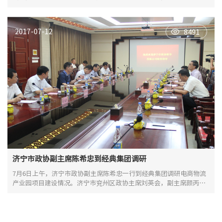
社局、市总工会、市经信委、市工商联联合授予“济宁市AAAA级劳动
关系和谐企业”称号。
2017-07-12
8491
济宁市政协副主席陈希忠到经典集团调研
7月6日上午，济宁市政协副主席陈希忠一行到经典集团调研电商物流
产业园项目建设情况。济宁市兖州区政协主席刘英会，副主席颜丙
华，办公室主任陈全芝，经典集团董事长苗树文，总经理杜福生，兖
州区发改局、工业园区有关领导陪同调研。