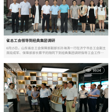
省总工会领导到经典集团调研
6月15日，山东省总工会保障部副部长孙海涛一行在济宁市总工会副主
席段成军、保障部部长蔡平的陪同下到经典集团调研指导工会工作。
兖州区总工会主席薛梅，副主席邱凯敏、刘彤，经典集团总经理杜福
生，工会主席高建国等陪同调研。
2017-07-12
9934